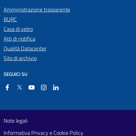
Amministrazione trasparente
BURC
Casa di vetro
Atti di notifica
Qualità Datacenter
Sito di archivio
SEGUICI SU
Facebook
Twitter
YouTube
Instagram
Linkedin
Useful links section
Footer First
Note legali
Informativa Privacy e Cookie Policy