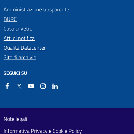
Amministrazione trasparente
BURC
Casa di vetro
Atti di notifica
Qualità Datacenter
Sito di archivio
SEGUICI SU
Facebook
Twitter
YouTube
Instagram
Linkedin
Useful links section
Footer First
Note legali
Informativa Privacy e Cookie Policy