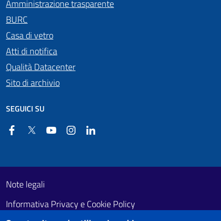
Amministrazione trasparente
BURC
Casa di vetro
Atti di notifica
Qualità Datacenter
Sito di archivio
SEGUICI SU
Facebook
Twitter
YouTube
Instagram
Linkedin
Useful links section
Footer First
Note legali
Informativa Privacy e Cookie Policy