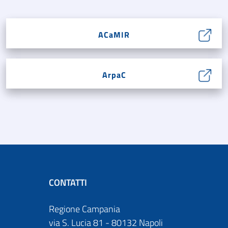
ACaMIR
ArpaC
CONTATTI
Regione Campania
via S. Lucia 81 - 80132 Napoli