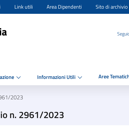
i
Link utili
Area Dipendenti
Sito di archivio
mpania
ia
Seguic
Aree Tematic
azione
Informazioni Utili
2961/2023
zio n. 2961/2023