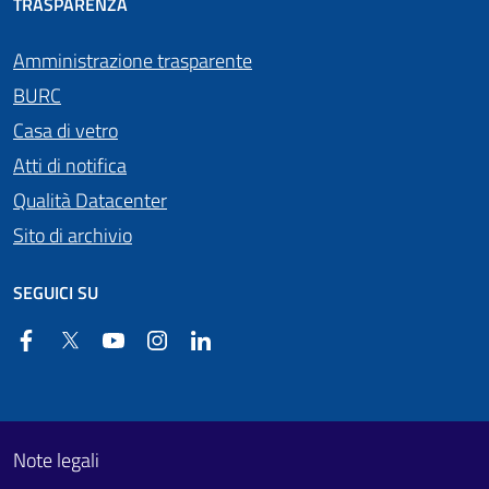
TRASPARENZA
Amministrazione trasparente
BURC
Casa di vetro
Atti di notifica
Qualità Datacenter
Sito di archivio
SEGUICI SU
Facebook
Twitter
YouTube
Instagram
Linkedin
Useful links section
Footer First
Note legali