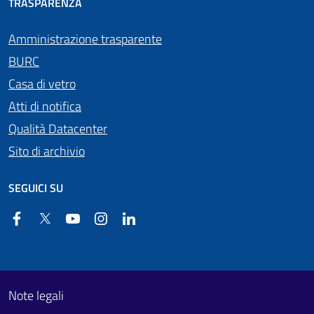
TRASPARENZA
Amministrazione trasparente
BURC
Casa di vetro
Atti di notifica
Qualità Datacenter
Sito di archivio
SEGUICI SU
Facebook
Twitter
YouTube
Instagram
Linkedin
Useful links section
Footer First
Note legali