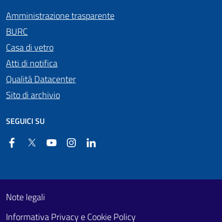
Amministrazione trasparente
BURC
Casa di vetro
Atti di notifica
Qualità Datacenter
Sito di archivio
SEGUICI SU
Facebook
Twitter
YouTube
Instagram
Linkedin
Useful links section
Footer First
Note legali
Informativa Privacy e Cookie Policy