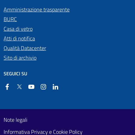
Amministrazione trasparente
BURC
Casa di vetro
Atti di notifica
Qualità Datacenter
Sito di archivio
SEGUICI SU
Facebook
Twitter
YouTube
Instagram
Linkedin
Useful links section
Footer First
Note legali
Informativa Privacy e Cookie Policy