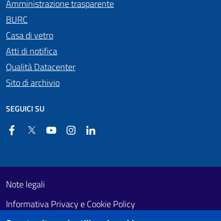
Amministrazione trasparente
BURC
Casa di vetro
Atti di notifica
Qualità Datacenter
Sito di archivio
SEGUICI SU
Facebook
Twitter
YouTube
Instagram
Linkedin
Useful links section
Footer First
Note legali
Informativa Privacy e Cookie Policy