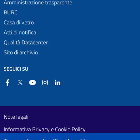
Amministrazione trasparente
BURC
Casa di vetro
Atti di notifica
Qualità Datacenter
Sito di archivio
SEGUICI SU
Facebook
Twitter
YouTube
Instagram
Linkedin
Useful links section
Footer First
Note legali
Informativa Privacy e Cookie Policy