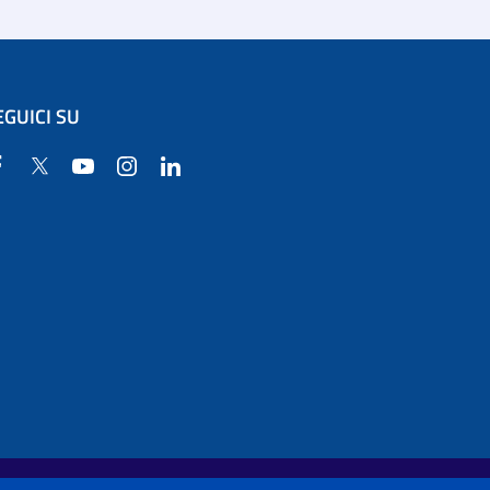
EGUICI SU
Facebook
Twitter
YouTube
Instagram
Linkedin