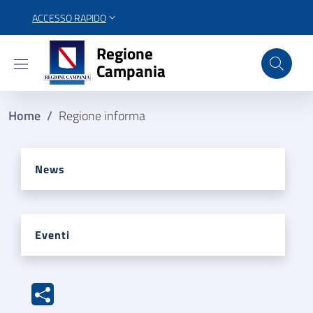
ACCESSO RAPIDO
Regione Campania
Regione
Campania
Home
/
Regione informa
News
Eventi