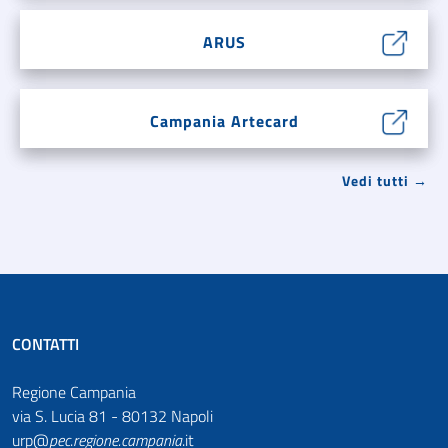
ARUS
Campania Artecard
Vedi tutti →
CONTATTI
Regione Campania
via S. Lucia 81 - 80132 Napoli
urp@
pec
.
regione.campania
.it