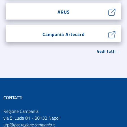
ARUS
Campania Artecard
Vedi tutti →
CONTATTI
Regione Campania
via S. Lucia 81 - 80132 Napoli
urp@
pec
.
regione.campania
.it