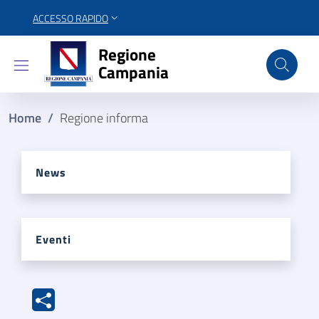
ACCESSO RAPIDO
Regione Campania
Regione
Campania
Home
/
Regione informa
News
Eventi