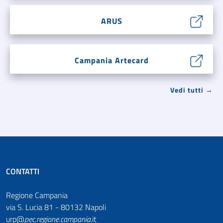
ARUS
Campania Artecard
Vedi tutti →
CONTATTI
Regione Campania
via S. Lucia 81 - 80132 Napoli
urp@
pec
.
regione.campania
.it