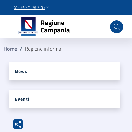
ACCESSO RAPIDO
Regione Campania
Regione
Campania
Home
/
Regione informa
News
Eventi