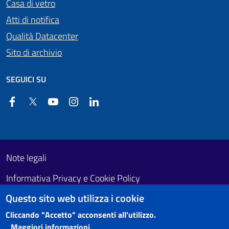
Casa di vetro
Atti di notifica
Qualità Datacenter
Sito di archivio
SEGUICI SU
Facebook
Twitter
YouTube
Instagram
Linkedin
Useful links section
Footer First
Note legali
Informativa Privacy e Cookie Policy
Questo sito web utilizza i cookie
Obiettivi di accessibilità
Cliccando "Accetto" acconsenti all'utilizzo.
Maggiori informazioni