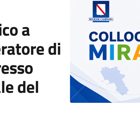
co a
ratore di
resso
le del