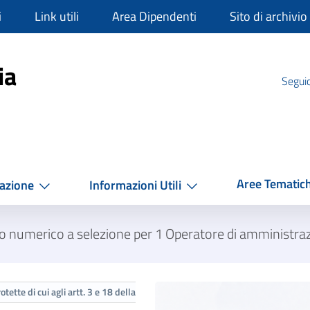
i
Link utili
Area Dipendenti
Sito di archivio
mpania
ia
Seguic
Aree Tematic
azione
Informazioni Utili
 numerico a selezione per 1 Operatore di amministraz
ette di cui agli artt. 3 e 18 della