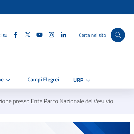
Facebook
Twitter
YouTube
Instagram
Linkedin
i su
Cerca nel sito
he
Campi Flegrei
URP
ione presso Ente Parco Nazionale del Vesuvio