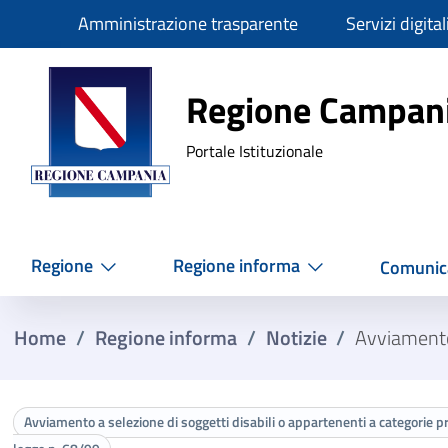
Slim
Amministrazione trasparente
Servizi digital
Regione Ca
Regione Campan
Portale Istituzionale
Regione
Regione informa
Comunic
Home
/
Regione informa
/
Notizie
/
Avviamento
Avviamento a selezione di soggetti disabili o appartenenti a categorie prot