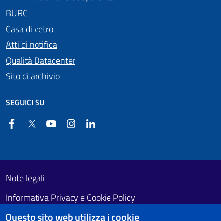
BURC
Casa di vetro
Atti di notifica
Qualità Datacenter
Sito di archivio
SEGUICI SU
Facebook
Twitter
YouTube
Instagram
Linkedin
Useful links section
Footer First
Note legali
Informativa Privacy e Cookie Policy
Questo sito web utilizza i cookie
Obiettivi di accessibilità