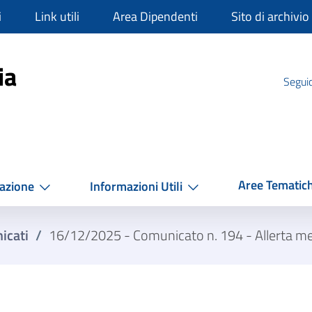
i
Link utili
Area Dipendenti
Sito di archivio
mpania
ia
Seguic
Aree Tematic
azione
Informazioni Utili
icati
/
16/12/2025 - Comunicato n. 194 - Allerta met