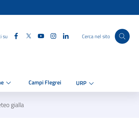
Facebook
Twitter
YouTube
Instagram
Linkedin
i su
Cerca nel sito
he
Campi Flegrei
URP
eo gialla