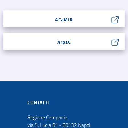
ACaMIR
ArpaC
CONTATTI
Regione Campania
via S. Lucia 81 - 80132 Napoli