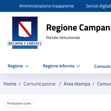
Slim
Amministrazione trasparente
Servizi digital
Regione Ca
Regione Campan
Portale Istituzionale
Regione
Regione informa
Comunic
Home
/
Comunicazione
/
Area stampa
/
Comun
Protezione civile