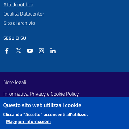
Atti di notifica
Qualità Datacenter
Sito di archivio
SEGUICI SU
Facebook
Twitter
YouTube
Instagram
Linkedin
Useful links section
Footer First
Note legali
Informativa Privacy e Cookie Policy
Questo sito web utilizza i cookie
Obiettivi di accessibilità
Cliccando "Accetto" acconsenti all'utilizzo.
Maggiori informazioni