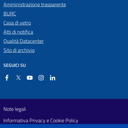
Amministrazione trasparente
BURC
Casa di vetro
Atti di notifica
Qualità Datacenter
Sito di archivio
SEGUICI SU
Facebook
Twitter
YouTube
Instagram
Linkedin
Useful links section
Footer First
Note legali
Informativa Privacy e Cookie Policy