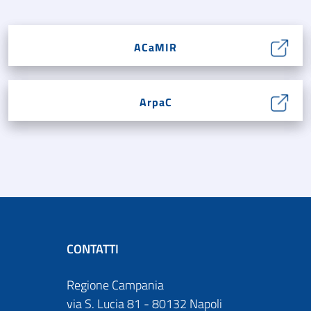
ACaMIR
ArpaC
CONTATTI
Regione Campania
via S. Lucia 81 - 80132 Napoli