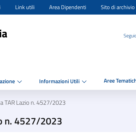
i
Link utili
Area Dipendenti
Sito di archivio
mpania
ia
Seguic
Aree Tematic
azione
Informazioni Utili
za TAR Lazio n. 4527/2023
o n. 4527/2023