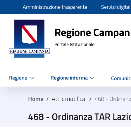
Slim
Amministrazione trasparente
Servizi digital
Regione Ca
Regione Campan
Portale Istituzionale
Regione
Regione informa
Comunic
Home
/
Atti di notifica
/
468 - Ordinan
468 - Ordinanza TAR Lazi