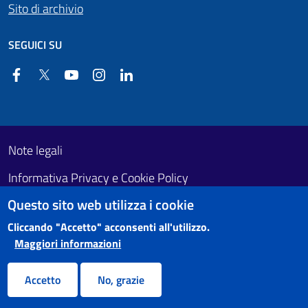
Sito di archivio
SEGUICI SU
Facebook
Twitter
YouTube
Instagram
Linkedin
Useful links section
Footer First
Note legali
Informativa Privacy e Cookie Policy
Questo sito web utilizza i cookie
Obiettivi di accessibilità
Cliccando "Accetto" acconsenti all'utilizzo.
Maggiori informazioni
Accetto
No, grazie