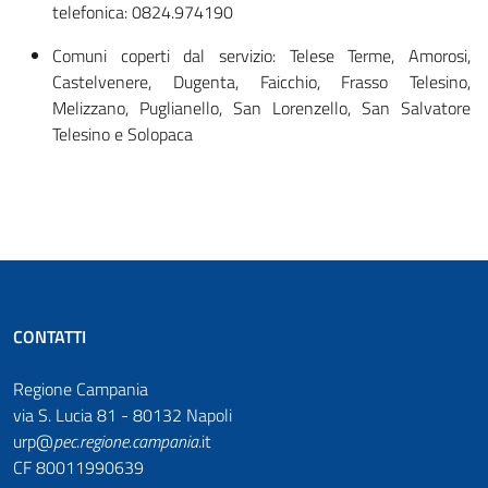
telefonica: 0824.974190
Comuni coperti dal servizio: Telese Terme, Amorosi,
Castelvenere, Dugenta, Faicchio, Frasso Telesino,
Melizzano, Puglianello, San Lorenzello, San Salvatore
Telesino e Solopaca
CONTATTI
Regione Campania
via S. Lucia 81 - 80132 Napoli
urp@
pec
.
regione.campania
.it
CF 80011990639