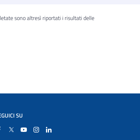
tate sono altresì riportati i risultati delle
EGUICI SU
Facebook
Twitter
YouTube
Instagram
Linkedin