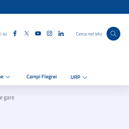
Facebook
Twitter
YouTube
Instagram
Linkedin
i su
Cerca nel sito
he
Campi Flegrei
URP
e gare