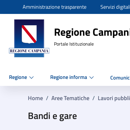
Slim
Amministrazione trasparente
Servizi digital
Regione Ca
Regione Campan
Portale Istituzionale
Regione
Regione informa
Comunic
Home
/
Aree Tematiche
/
Lavori pubbli
Bandi e gare