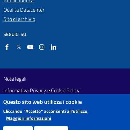
Atti di notifica
Qualità Datacenter
Sito di archivio
SEGUICI SU
Facebook
Twitter
YouTube
Instagram
Linkedin
Useful links section
Footer First
Note legali
Informativa Privacy e Cookie Policy
Questo sito web utilizza i cookie
Obiettivi di accessibilità
Cliccando "Accetto" acconsenti all'utilizzo.
Maggiori informazioni