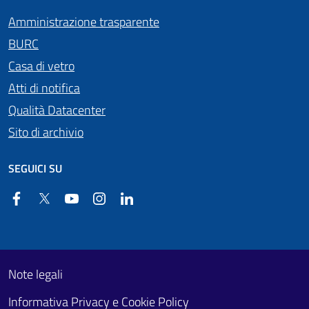
Amministrazione trasparente
BURC
Casa di vetro
Atti di notifica
Qualità Datacenter
Sito di archivio
SEGUICI SU
Facebook
Twitter
YouTube
Instagram
Linkedin
Useful links section
Footer First
Note legali
Informativa Privacy e Cookie Policy