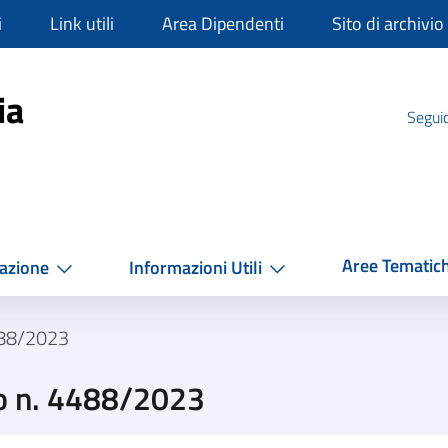
i
Link utili
Area Dipendenti
Sito di archivio
mpania
ia
Seguic
Aree Tematic
azione
Informazioni Utili
488/2023
o n. 4488/2023