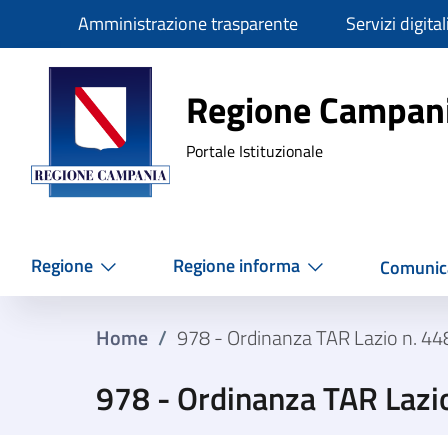
Slim
Amministrazione trasparente
Servizi digital
Regione Ca
Regione Campan
Portale Istituzionale
Regione
Regione informa
Comunic
Home
/
978 - Ordinanza TAR Lazio n. 4
978 - Ordinanza TAR Lazi