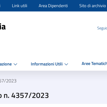
i
Link utili
Area Dipendenti
Sito di archivio
mpania
ia
Seguic
Aree Tematic
azione
Informazioni Utili
357/2023
o n. 4357/2023