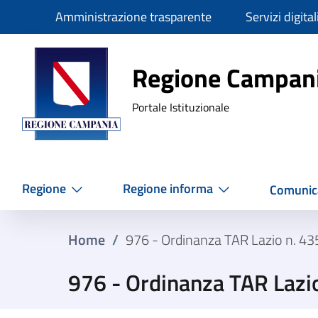
Slim
Amministrazione trasparente
Servizi digital
Regione Ca
Regione Campan
Portale Istituzionale
Regione
Regione informa
Comunic
Home
/
976 - Ordinanza TAR Lazio n. 4
976 - Ordinanza TAR Lazi