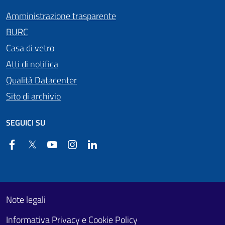
Amministrazione trasparente
BURC
Casa di vetro
Atti di notifica
Qualità Datacenter
Sito di archivio
SEGUICI SU
Facebook
Twitter
YouTube
Instagram
Linkedin
Useful links section
Footer First
Note legali
Informativa Privacy e Cookie Policy