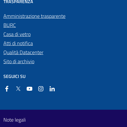
TRASPARENZA
Amministrazione trasparente
BURC
Casa di vetro
Atti di notifica
Qualità Datacenter
Sito di archivio
SEGUICI SU
Facebook
Twitter
YouTube
Instagram
Linkedin
Useful links section
Footer First
Note legali