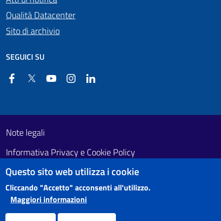
Qualità Datacenter
Sito di archivio
SEGUICI SU
Facebook
Twitter
YouTube
Instagram
Linkedin
Useful links section
Footer First
Note legali
Informativa Privacy e Cookie Policy
Questo sito web utilizza i cookie
Obiettivi di accessibilità
Cliccando "Accetto" acconsenti all'utilizzo.
Maggiori informazioni