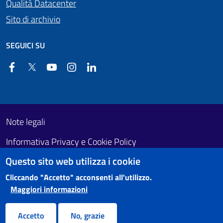
Qualità Datacenter
Sito di archivio
SEGUICI SU
Facebook
Twitter
YouTube
Instagram
Linkedin
Useful links section
Footer First
Note legali
Informativa Privacy e Cookie Policy
Questo sito web utilizza i cookie
Obiettivi di accessibilità
Cliccando "Accetto" acconsenti all'utilizzo.
Maggiori informazioni
Accetto
No, grazie