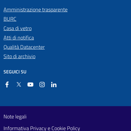
Amministrazione trasparente
BURC
Casa di vetro
Atti di notifica
Qualità Datacenter
Sito di archivio
SEGUICI SU
Facebook
Twitter
YouTube
Instagram
Linkedin
Useful links section
Footer First
Note legali
Informativa Privacy e Cookie Policy