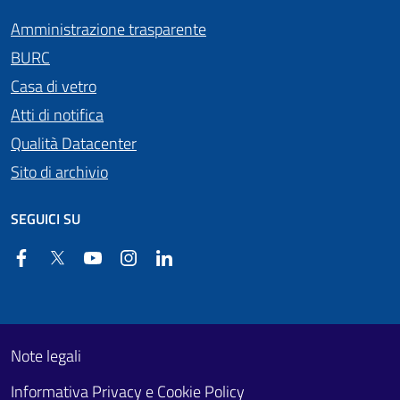
Amministrazione trasparente
BURC
Casa di vetro
Atti di notifica
Qualità Datacenter
Sito di archivio
SEGUICI SU
Facebook
Twitter
YouTube
Instagram
Linkedin
Useful links section
Footer First
Note legali
Informativa Privacy e Cookie Policy