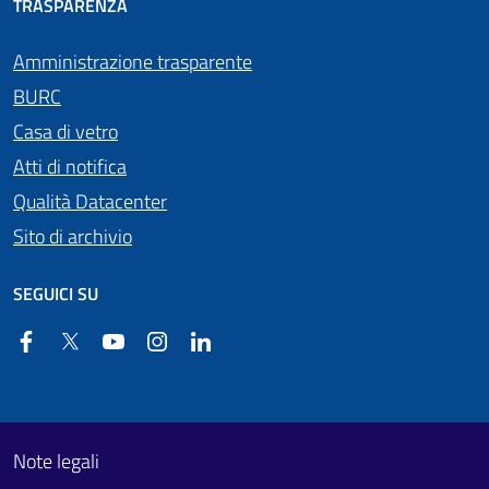
TRASPARENZA
Amministrazione trasparente
BURC
Casa di vetro
Atti di notifica
Qualità Datacenter
Sito di archivio
SEGUICI SU
Facebook
Twitter
YouTube
Instagram
Linkedin
Useful links section
Footer First
Note legali