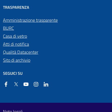
TRASPARENZA
Amministrazione trasparente
BURC
Casa di vetro
Atti di notifica
Qualità Datacenter
Sito di archivio
SEGUICI SU
Facebook
Twitter
YouTube
Instagram
Linkedin
Useful links section
Footer First
Note legali