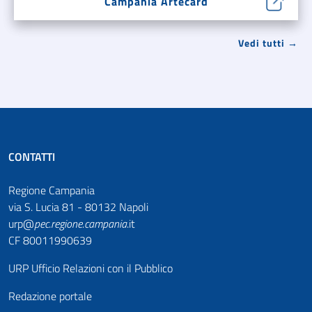
Campania Artecard
Vedi tutti →
CONTATTI
Regione Campania
via S. Lucia 81 - 80132 Napoli
urp@
pec
.
regione.campania
.it
CF 80011990639
URP Ufficio Relazioni con il Pubblico
Redazione portale