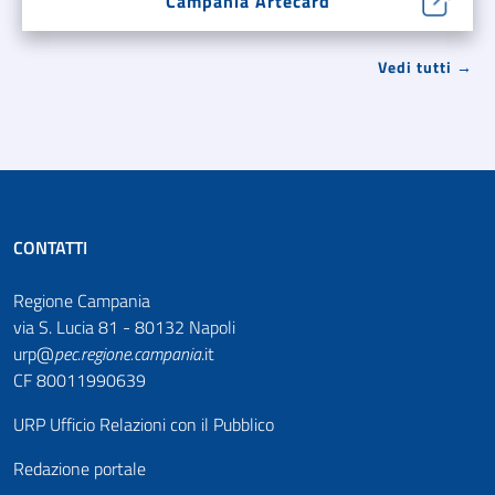
Campania Artecard
Vedi tutti →
CONTATTI
Regione Campania
via S. Lucia 81 - 80132 Napoli
urp@
pec
.
regione.campania
.it
CF 80011990639
URP Ufficio Relazioni con il Pubblico
Redazione portale