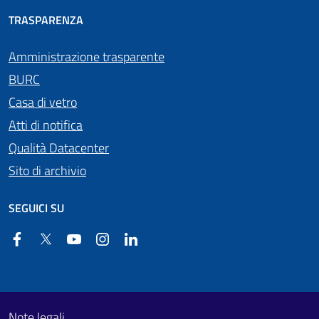
TRASPARENZA
Amministrazione trasparente
BURC
Casa di vetro
Atti di notifica
Qualità Datacenter
Sito di archivio
SEGUICI SU
Facebook
Twitter
YouTube
Instagram
Linkedin
Useful links section
Footer First
Note legali