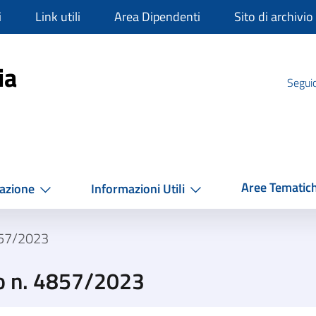
i
Link utili
Area Dipendenti
Sito di archivio
mpania
ia
Seguic
Aree Tematic
azione
Informazioni Utili
857/2023
o n. 4857/2023