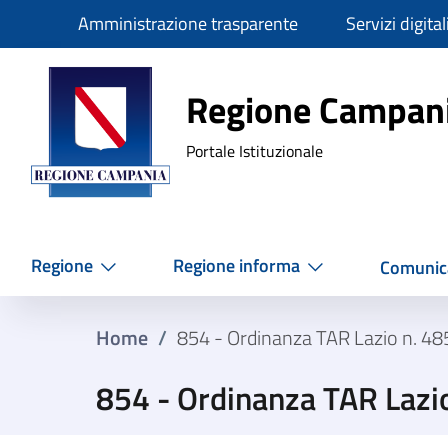
Slim
Amministrazione trasparente
Servizi digital
Regione Ca
Regione Campan
Portale Istituzionale
Regione
Regione informa
Comunic
Home
/
854 - Ordinanza TAR Lazio n. 4
854 - Ordinanza TAR Lazi