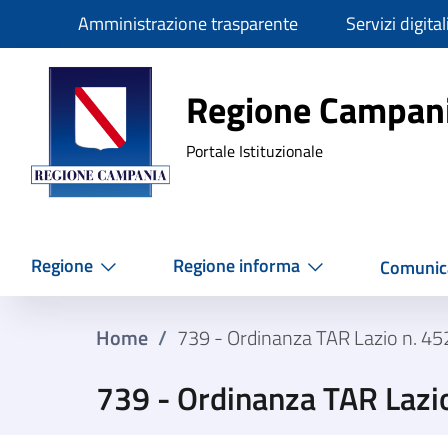
Slim
Amministrazione trasparente
Servizi digital
Regione Ca
Regione Campan
Portale Istituzionale
Regione
Regione informa
Comunic
Home
/
739 - Ordinanza TAR Lazio n. 4
739 - Ordinanza TAR Lazi