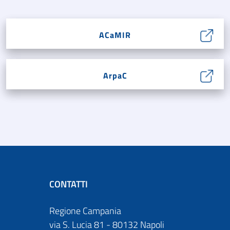
ACaMIR
ArpaC
CONTATTI
Regione Campania
via S. Lucia 81 - 80132 Napoli