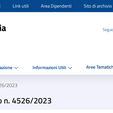
i
Link utili
Area Dipendenti
Sito di archivio
mpania
ia
Seguic
Aree Tematic
azione
Informazioni Utili
526/2023
o n. 4526/2023