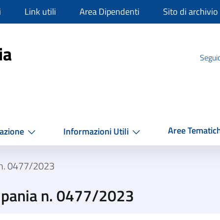
i
Link utili
Area Dipendenti
Sito di archivio
mpania
ia
Seguic
Aree Tematic
azione
Informazioni Utili
 n. 0477/2023
mpania n. 0477/2023