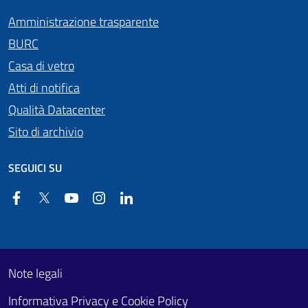
Amministrazione trasparente
BURC
Casa di vetro
Atti di notifica
Qualità Datacenter
Sito di archivio
SEGUICI SU
Facebook
Twitter
YouTube
Instagram
Linkedin
Useful links section
Footer First
Note legali
Informativa Privacy e Cookie Policy