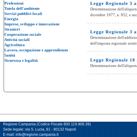
Legge Regionale 3 ap
Professioni
Tutela dell'ambiente
Determinazione dell'aliquota
Servizi pubblici locali
dicembre 1977, n. 952, e succ
Energia
Imprese, sviluppo e innovazione
Stranieri
Legge Regionale 3 ap
Cooperazione sociale
Determinazione dell'addizio
Attività sociali
dell'imposta regionale sostitu
Agricoltura
Lavoro, occupazione e apprendistato
Sanità
Legge Regionale 18 
Sicurezza e legalità
Determinazione dell'aliquota 
Regione Campania (Codice Fiscale 800.119.906.39)
Sede legale: via S. Lucia, 81 - 80132 Napoli
E-mail:
info@regione.campania.it