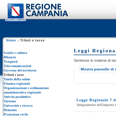
Home
Tributi e tasse
Leggi Regional
Scuola e cultura
Bilancio
Sentenze in materia di tass
Trasporti
Telecomunicazioni
Mostra pannello di 
Governo del territorio
Tributi e tasse
Tutela della salute
Finanza regionale
Organizzazione e ordinamento
amministrativo regionale
Attività produttive
Legge Regionale 7 d
Turismo
Adeguamento dell'importo dell
Università e ricerca
Demanio
Protezione civile