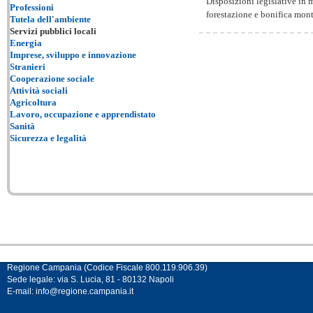
Disposizioni legislative in m
Professioni
forestazione e bonifica monta
Tutela dell'ambiente
Servizi pubblici locali
Energia
Imprese, sviluppo e innovazione
Stranieri
Cooperazione sociale
Attività sociali
Agricoltura
Lavoro, occupazione e apprendistato
Sanità
Sicurezza e legalità
Regione Campania (Codice Fiscale 800.119.906.39)
Sede legale: via S. Lucia, 81 - 80132 Napoli
E-mail:
info@regione.campania.it