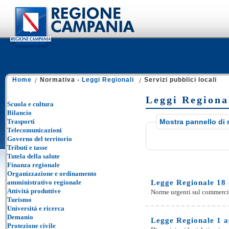
Home
Normativa -
Leggi Regionali
Servizi pubblici locali
Leggi Regional
Scuola e cultura
Bilancio
Trasporti
Mostra pannello di 
Telecomunicazioni
Governo del territorio
Tributi e tasse
Tutela della salute
Finanza regionale
Organizzazione e ordinamento
amministrativo regionale
Legge Regionale 18 
Attività produttive
Norme urgenti sul commercio 
Turismo
Università e ricerca
Demanio
Legge Regionale 1 a
Protezione civile