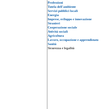
Professioni
Tutela dell'ambiente
Servizi pubblici locali
Energia
Imprese, sviluppo e innovazione
Stranieri
Cooperazione sociale
Attività sociali
Agricoltura
Lavoro, occupazione e apprendistato
Sanità
Sicurezza e legalità