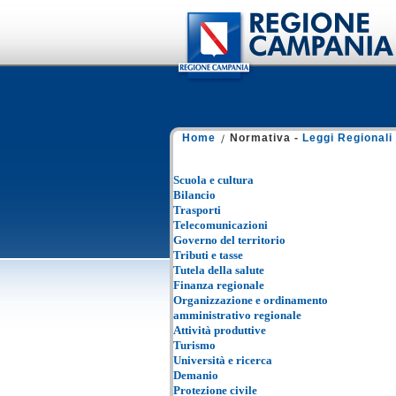
Home
Normativa -
Leggi Regionali
Scuola e cultura
Bilancio
Trasporti
Telecomunicazioni
Governo del territorio
Tributi e tasse
Tutela della salute
Finanza regionale
Organizzazione e ordinamento
amministrativo regionale
Attività produttive
Turismo
Università e ricerca
Demanio
Protezione civile