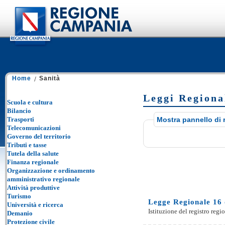
Home
Sanità
Leggi Regional
Scuola e cultura
Bilancio
Trasporti
Mostra pannello di 
Telecomunicazioni
Governo del territorio
Tributi e tasse
Tutela della salute
Finanza regionale
Organizzazione e ordinamento
amministrativo regionale
Attività produttive
Turismo
Legge Regionale 16 
Università e ricerca
Istituzione del registro regi
Demanio
Protezione civile