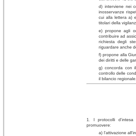
d) interviene nei c
inosservanze rispe
cui alla lettera a)
titolari della vigilan
e) propone agli org
contribuire ad assic
richiesta degli st
riguardare anche d
f) propone alla Giu
dei diritti e delle 
g) concorda con il
controllo delle cond
il bilancio regionale
1. I protocolli d'intes
promuovere:
a) l'attivazione all'