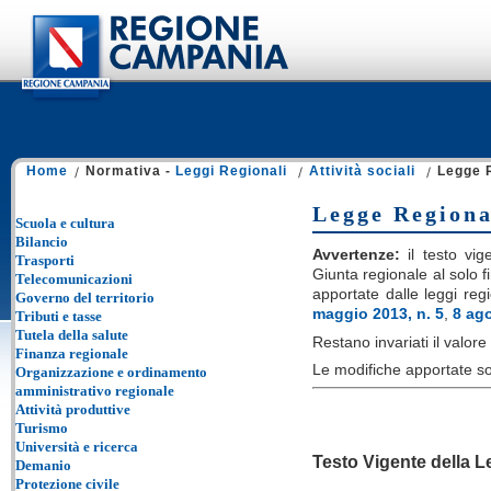
Home
Normativa -
Leggi Regionali
Attività sociali
Legge R
Legge Regional
Scuola e cultura
Bilancio
Avvertenze:
il testo vige
Trasporti
Giunta regionale al solo fi
Telecomunicazioni
apportate dalle leggi reg
Governo del territorio
maggio 2013, n. 5
,
8 ago
Tributi e tasse
Tutela della salute
Restano invariati il valore e
Finanza regionale
Le modifiche apportate so
Organizzazione e ordinamento
amministrativo regionale
Attività produttive
Turismo
Università e ricerca
Testo Vigente della 
Demanio
Protezione civile