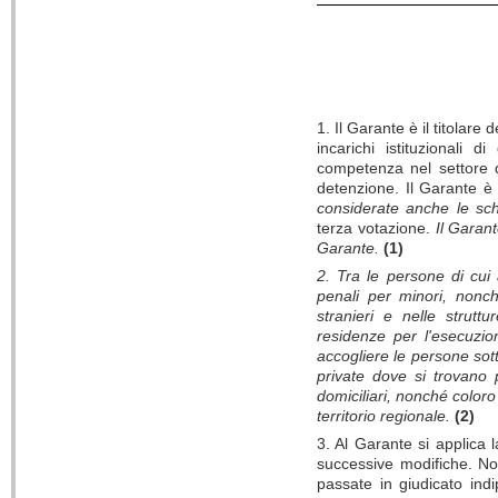
1. Il Garante è il titolare 
incarichi istituzionali
competenza nel settore de
detenzione. Il Garante è 
considerate anche le sc
terza votazione.
Il Garan
Garante.
(1)
2. Tra le persone di cui a
penali per minori, nonc
stranieri e nelle struttu
residenze per l'esecuzio
accogliere le persone sot
private dove si trovano 
domiciliari, nonché coloro
territorio regionale.
(2)
3. Al Garante si applica l
successive modifiche. No
passate in giudicato ind