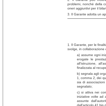
problemi, nonché della co
oneri aggiuntivi per il bila
3. Il Garante adotta un a
1. Il Garante, per le finali
svolge, in collaborazione 
a) assume ogni iniz
erogate le prestazi
all'istruzione, all
finalizzata al recup
b) segnala agli orga
1, comma 2, dei qua
sia di associazion
segnalato;
c) si attiva nei co
iniziative volte ad 
assunte dall'autor
dall'articolo 41 bis