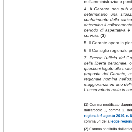
nell'amministrazione penit
4. Il Garante non può e
determinano una situazi
conferimento della caric
determina il collocamento 
periodo di aspettativa è 
servizio.
(3)
5. Il Garante opera in pi
6. Il Consiglio regionale p
7. Presso l'ufficio del Ga
della libertà personale, 
questioni legate alle mat
proposta del Garante, co
regionale nomina nell'oss
maggioranza ed uno dell'op
L'osservatorio resta in ca
(1)
Comma modificato dapprima
dall'articolo 1, comma 2, de
regionale 6 agosto 2010, n. 8
comma 54 della
legge region
(2)
Comma sostituito dall'artic