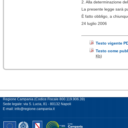
2. Alla determinazione dell
La presente legge sarà pu
È fatto obbligo, a chiunq
24 luglio 2006
Ba
Testo vigente P
Testo come pubbl
Kb
)
Regione Campania (Codice Fiscale 800.119.906.39)
Sede legale: via S. Lucia, 81 - 80132 Napoli
E-mail:
info@regione.campania.it