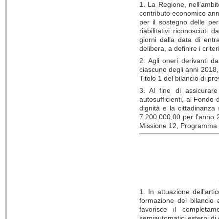
1. La Regione, nell'ambit
contributo economico annu
per il sostegno delle pers
riabilitativi riconosciut
giorni dalla data di ent
delibera, a definire i crit
2. Agli oneri derivanti 
ciascuno degli anni 2018,
Titolo 1 del bilancio di pr
3. Al fine di assicurar
autosufficienti, al Fondo d
dignità e la cittadinanz
7.200.000,00 per l'anno 
Missione 12, Programma 2, 
1. In attuazione dell'ar
formazione del bilancio
favorisce il completam
semiautomatici esterni di 