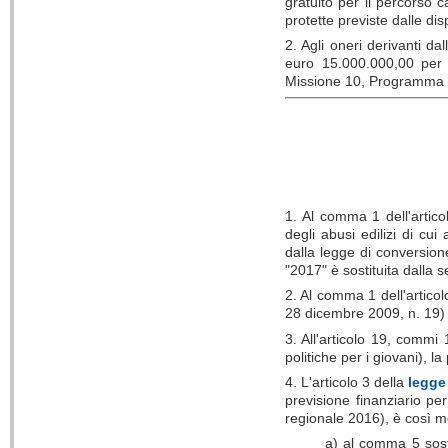
gratuito per il percorso c
protette previste dalle dis
2. Agli oneri derivanti d
euro 15.000.000,00 per 
Missione 10, Programma 6, 
1. Al comma 1 dell'artico
degli abusi edilizi di cu
dalla legge di conversio
"2017" è sostituita dalla 
2. Al comma 1 dell'articol
28 dicembre 2009, n. 19) 
3. All'articolo 19, commi
politiche per i giovani), l
4. L'articolo 3 della
legge
previsione finanziario pe
regionale 2016), è così mo
a) al comma 5 sosti