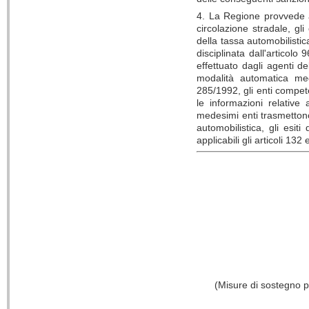
4. La Regione provvede an
circolazione stradale, gli
della tassa automobilistic
disciplinata dall'articolo 
effettuato dagli agenti d
modalità automatica medi
285/1992, gli enti compet
le informazioni relative a
medesimi enti trasmettono 
automobilistica, gli esiti
applicabili gli articoli 13
(Misure di sostegno pe