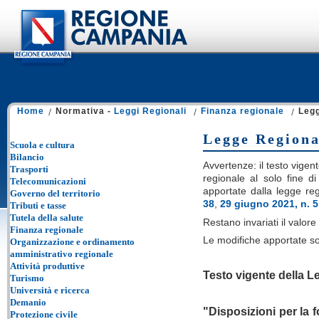
Home
Normativa -
Leggi Regionali
Finanza regionale
Legg
Legge Regiona
Scuola e cultura
Bilancio
Avvertenze: il testo vigent
Trasporti
regionale al solo fine di
Telecomunicazioni
apportate dalla legge re
Governo del territorio
38
,
29 giugno 2021, n. 5
Tributi e tasse
Tutela della salute
Restano invariati il valore e
Finanza regionale
Le modifiche apportate so
Organizzazione e ordinamento
amministrativo regionale
Attività produttive
Testo vigente della L
Turismo
Università e ricerca
Demanio
"Disposizioni per la f
Protezione civile