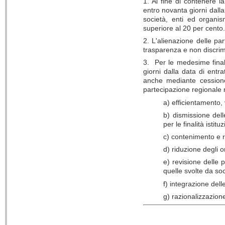
1. Al fine di contenere l
entro novanta giorni dalla
società, enti ed organi
superiore al 20 per cento.
2. L'alienazione delle par
trasparenza e non discri
3. Per le medesime final
giorni dalla data di entr
anche mediante cessione
partecipazione regionale ne
a) efficientamento, 
b) dismissione dell
per le finalità istit
c) contenimento e r
d) riduzione degli o
e) revisione delle 
quelle svolte da soc
f) integrazione delle
g) razionalizzazione