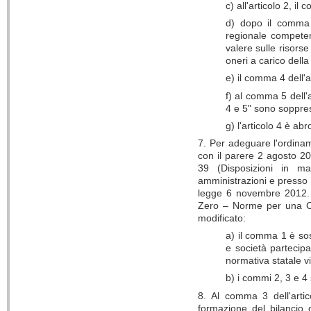
c) all'articolo 2, i
d) dopo il comma 5
regionale competent
valere sulle risors
oneri a carico della
e) il comma 4 dell'
f) al comma 5 dell'ar
4 e 5" sono soppre
g) l'articolo 4 è abr
7. Per adeguare l'ordinam
con il parere 2 agosto 201
39 (Disposizioni in mat
amministrazioni e presso g
legge 6 novembre 2012. n
Zero – Norme per una Cam
modificato:
a) il comma 1 è sos
e società partecipa
normativa statale vig
b) i commi 2, 3 e 4
8. Al comma 3 dell'arti
formazione del bilancio 