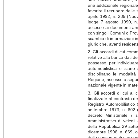
una addizionale regionale 
favorire il recupero delle
aprile 1992, n. 285 (Nuovo
legge 7 agosto 1990, n.
accesso ai documenti ammi
con singoli Comuni o Provi
scambio di informazioni ine
giuridiche, aventi residenz
2. Gli accordi di cui com
relative alla banca dati de
possesso, per individuare 
automobilistica e siano 
disciplinano le modalità 
Regione, riscosse a seguit
nazionale vigente in mate
3. Gli accordi di cui al
finalizzate al contrasto d
Registro Automobilistico 
settembre 1973, n. 602 (D
decreto Ministeriale 7
amministrativo di veicoli
della Repubblica 29 sett
dicembre 1996, n. 669, co
delle conseguenti sanzioni