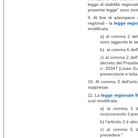
legge di stabilità regiona
presente legge" sono sosti
9. Al fine di adempiere a
regionali - la
legge regio
modificata:
a) al comma 2 dell
sono aggiunte le se
b) al comma 6 dell'a
c) al comma 2 dell'
decreto del Preside
n. 20347 (Linee Gui
prevenzione e lotta 
10. Al comma 3 dell'arti
soppresse.
11. La
legge regionale 9
così modificata:
a) al comma 1 del
riconoscendo il prin
b) l'articolo 2 è abr
c) al comma 5 del
prevedere:".