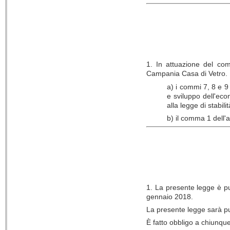
1. In attuazione del com
Campania Casa di Vetr
a) i commi 7, 8 e 9 
e sviluppo dell'ec
alla legge di stabil
b) il comma 1 dell'a
1. La presente legge è pu
gennaio 2018.
La presente legge sarà pu
È fatto obbligo a chiunqu