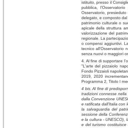
istituito, presso il Consi
pubblica, l'Osservatori
Osservatorio, presieduto 
delegato, e composto dal
patrimonio culturale o su
apicale della struttura 
valorizzazione del patrim
regionale. La partecipazio
o compensi aggiuntivi. La
tecnico all'Osservatorio n
senza nuovi o maggiori one
4. Al fine di supportare l
"L'arte del pizzaiolo nap
Fondo Pizzaioli napoleta
2019, 2020 incrementand
Programma 2, Titolo I me
4 bis. Al fine di predispo
tradizioni connesse nella
dalla Convenzione UNESCO
e ratificata dall'Italia 
la salvaguardia del patr
sessione della Conferenza
e la cultura - UNESCO), l
e del turismo costituisce