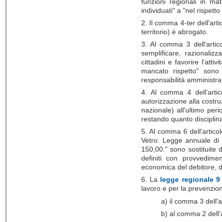
funzioni regionali in mat
individuati" a "nel rispet
2. Il comma 4-ter dell'art
territorio) è abrogato.
3. Al comma 3 dell'artic
semplificare, razionalizz
cittadini e favorire l'att
mancato rispetto" sono 
responsabilità amministrati
4. Al comma 4 dell'arti
autorizzazione alla costruz
nazionale) all'ultimo per
restando quanto disciplina
5. Al comma 6 dell'artico
Vetro. Legge annuale di s
150,00." sono sostituite 
definiti con provvedime
economica del debitore, de
6. La
legge regionale 9 
lavoro e per la prevenzio
a) il comma 3 dell'a
b) al comma 2 dell'a