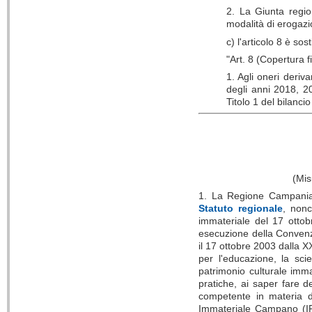
2. La Giunta region
modalità di erogazi
c) l'articolo 8 è sos
"Art. 8 (Copertura f
1. Agli oneri deriv
degli anni 2018, 2
Titolo 1 del bilanci
(Mis
1. La Regione Campania, i
Statuto regionale
, nonc
immateriale del 17 ottob
esecuzione della Convenzi
il 17 ottobre 2003 dalla 
per l'educazione, la sc
patrimonio culturale immat
pratiche, ai saper fare d
competente in materia di 
Immateriale Campano (IPI