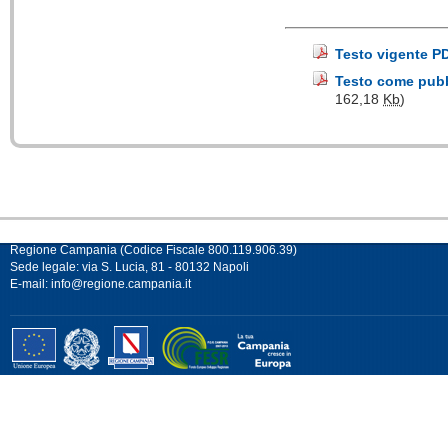
Testo vigente P
Testo come pubbl
162,18
Kb
)
Regione Campania (Codice Fiscale 800.119.906.39)
Sede legale: via S. Lucia, 81 - 80132 Napoli
E-mail:
info@regione.campania.it