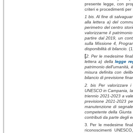
presente legge, con propr
criteri e procedimenti per 
1 bis. Al fine di salvagua
alla lettera a) del comma
perimetro del centro stor
valorizzarne il patrimonio
partire dal 2019, un cont
sulla Missione 4, Program
disponibilità di bilancio.
(1
[
2. Per le medesime finali
lettera a) della
legge re
patrimonio dell'umanità, 
misura definita con deli
bilancio di previsione finan
2. bis Per valorizzare i 
UNESCO in Campania, la R
triennio 2021-2023 a vale
previsione 2021-2023 per 
manutenzione di segnalet
competente della Giunta 
contributi da parte degli en
3. Per le medesime finali
riconoscimenti UNESCO, 