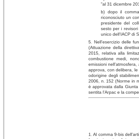
"al 31 dicembre 20
b) dopo il comma 
riconosciuto un com
presidente del coll
sesto per i revisor
unico dell'IACP di S
5. Nell'esercizio delle f
(Attuazione della diret
2015, relativa alla limita
combustione medi, nonc
emissioni nell'atmosfera, 
approva, con delibera, le
odorigine degli stabiliment
2006, n. 152 (Norme in m
è approvata dalla Giunta 
sentita l'Arpac e la com
1. Al comma 9-bis dell'art