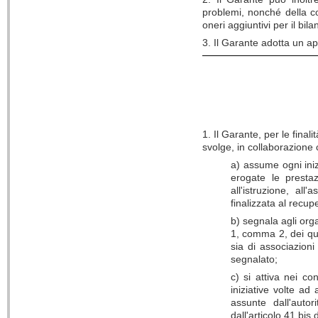
problemi, nonché della co
oneri aggiuntivi per il bila
3. Il Garante adotta un a
1. Il Garante, per le finali
svolge, in collaborazione 
a) assume ogni iniz
erogate le prestazi
all'istruzione, all
finalizzata al recup
b) segnala agli orga
1, comma 2, dei qua
sia di associazion
segnalato;
c) si attiva nei co
iniziative volte ad 
assunte dall'autor
dall'articolo 41 bis