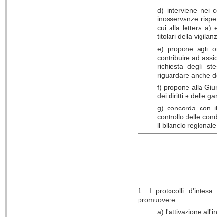
d) interviene nei c
inosservanze rispe
cui alla lettera a)
titolari della vigilan
e) propone agli org
contribuire ad assic
richiesta degli st
riguardare anche d
f) propone alla Giu
dei diritti e delle 
g) concorda con il
controllo delle cond
il bilancio regionale
1. I protocolli d'intes
promuovere:
a) l'attivazione all'