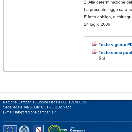
2. Alla determinazione dell
La presente legge sarà pu
È fatto obbligo, a chiunq
24 luglio 2006
Ba
Testo vigente P
Testo come pubbl
Kb
)
Regione Campania (Codice Fiscale 800.119.906.39)
Sede legale: via S. Lucia, 81 - 80132 Napoli
E-mail:
info@regione.campania.it