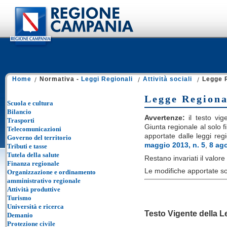
Home
Normativa -
Leggi Regionali
Attività sociali
Legge R
Legge Regional
Scuola e cultura
Bilancio
Avvertenze:
il testo vige
Trasporti
Giunta regionale al solo fi
Telecomunicazioni
apportate dalle leggi reg
Governo del territorio
maggio 2013, n. 5
,
8 ago
Tributi e tasse
Tutela della salute
Restano invariati il valore e
Finanza regionale
Le modifiche apportate so
Organizzazione e ordinamento
amministrativo regionale
Attività produttive
Turismo
Università e ricerca
Testo Vigente della 
Demanio
Protezione civile