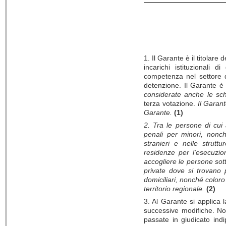
1. Il Garante è il titolare 
incarichi istituzionali
competenza nel settore de
detenzione. Il Garante è 
considerate anche le sc
terza votazione.
Il Garan
Garante.
(1)
2. Tra le persone di cui a
penali per minori, nonc
stranieri e nelle struttu
residenze per l'esecuzio
accogliere le persone sot
private dove si trovano 
domiciliari, nonché coloro
territorio regionale.
(2)
3. Al Garante si applica l
successive modifiche. No
passate in giudicato ind