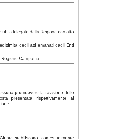
e sub - delegate dalla Regione con atto
gittimità degli atti emanati dagli Enti
ella Regione Campania.
 possono promuovere la revisione delle
posta presentata, rispettivamente, al
gione.
 Giunta stabiliscono, contestualmente