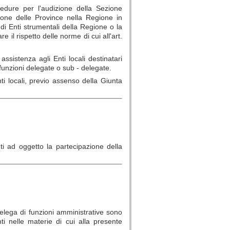
cedure per l'audizione della Sezione
ione delle Province nella Regione in
e di Enti strumentali della Regione o la
re il rispetto delle norme di cui all'art.
assistenza agli Enti locali destinatari
 funzioni delegate o sub - delegate.
nti locali, previo assenso della Giunta
i ad oggetto la partecipazione della
delega di funzioni amministrative sono
nti nelle materie di cui alla presente