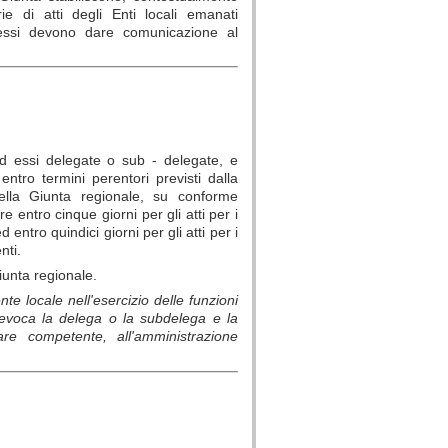
rie di atti degli Enti locali emanati
i essi devono dare comunicazione al
i ad essi delegate o sub - delegate, e
ntro termini perentori previsti dalla
 della Giunta regionale, su conforme
e entro cinque giorni per gli atti per i
ntro quindici giorni per gli atti per i
nti.
iunta regionale.
nte locale nell'esercizio delle funzioni
evoca la delega o la subdelega e la
re competente, all'amministrazione