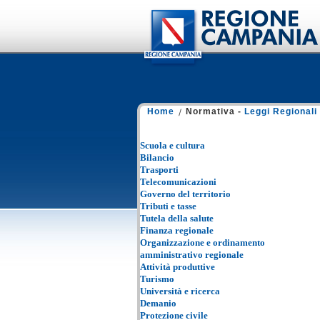
Home
Normativa -
Leggi Regionali
Scuola e cultura
Bilancio
Trasporti
Telecomunicazioni
Governo del territorio
Tributi e tasse
Tutela della salute
Finanza regionale
Organizzazione e ordinamento
amministrativo regionale
Attività produttive
Turismo
Università e ricerca
Demanio
Protezione civile