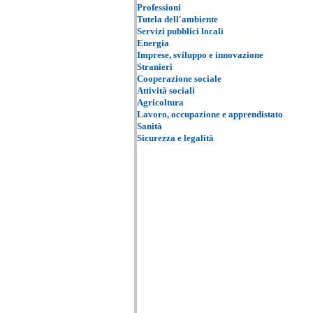
Professioni
Tutela dell'ambiente
Servizi pubblici locali
Energia
Imprese, sviluppo e innovazione
Stranieri
Cooperazione sociale
Attività sociali
Agricoltura
Lavoro, occupazione e apprendistato
Sanità
Sicurezza e legalità