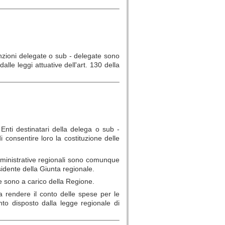
 funzioni delegate o sub - delegate sono
 dalle leggi attuative dell'art. 130 della
Enti destinatari della delega o sub -
i consentire loro la costituzione delle
amministrative regionali sono comunque
esidente della Giunta regionale.
te sono a carico della Regione.
 a rendere il conto delle spese per le
nto disposto dalla legge regionale di