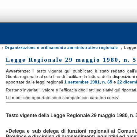
Organizzazione e ordinamento amministrativo regionale
Legge 
Legge Regionale 29 maggio 1980, n. 5
Avvertenze:
il testo vigente qui pubblicato è stato redatto dall'uf
Giunta regionale al solo fine di facilitare la lettura delle disposizion
apportate dalle leggi regionali
1 settembre 1981, n. 65
e
22 dicemb
Restano invariati il valore e l'efficacia degli atti legislativi qui riportati
Le modifiche apportate sono stampate con caratteri corsivi.
Testo vigente della Legge Regionale 29 maggio 1980, n. 
«Delega e sub delega di funzioni regionali ai Comuni
Province e disciplina di provvedimenti legislativi ed amm