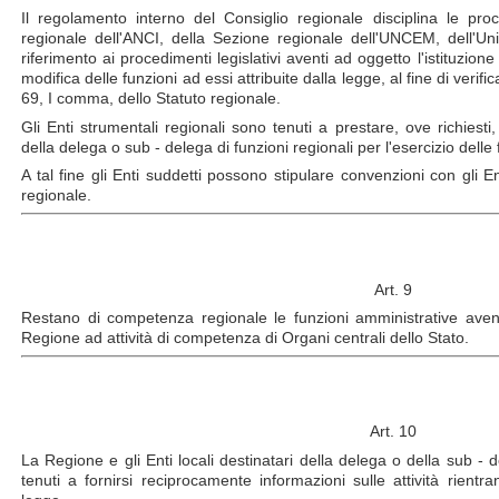
Il regolamento interno del Consiglio regionale disciplina le pro
regionale dell'ANCI, della Sezione regionale dell'UNCEM, dell'Un
riferimento ai procedimenti legislativi aventi ad oggetto l'istituzion
modifica delle funzioni ad essi attribuite dalla legge, al fine di verifica
69, I comma, dello Statuto regionale.
Gli Enti strumentali regionali sono tenuti a prestare, ove richiesti, 
della delega o sub - delega di funzioni regionali per l'esercizio delle
A tal fine gli Enti suddetti possono stipulare convenzioni con gli E
regionale.
Art. 9
Restano di competenza regionale le funzioni amministrative avent
Regione ad attività di competenza di Organi centrali dello Stato.
Art. 10
La Regione e gli Enti locali destinatari della delega o della sub - 
tenuti a fornirsi reciprocamente informazioni sulle attività rientra