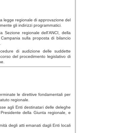
la legge regionale di approvazione del
mente gli indirizzi programmatici.
la Sezione regionale dell'ANCI, della
 Campania sulla proposta di bilancio
.
ocedure di audizione delle suddette
l corso del procedimento legislativo di
ne.
rminate le direttive fondamentali per
Statuto regionale.
sse agli Enti destinatari delle deleghe
al Presidente della Giunta regionale, e
ità degli atti emanati dagli Enti locali