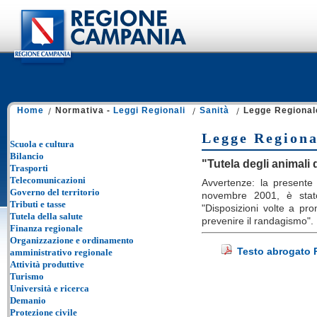
Home
Normativa -
Leggi Regionali
Sanità
Legge Regional
Legge Regiona
Scuola e cultura
Bilancio
"Tutela degli animali
Trasporti
Telecomunicazioni
Avvertenze: la presente 
Governo del territorio
novembre 2001, è stato
Tributi e tasse
"Disposizioni volte a pro
Tutela della salute
prevenire il randagismo".
Finanza regionale
Organizzazione e ordinamento
Testo abrogato
amministrativo regionale
Attività produttive
Turismo
Università e ricerca
Demanio
Protezione civile