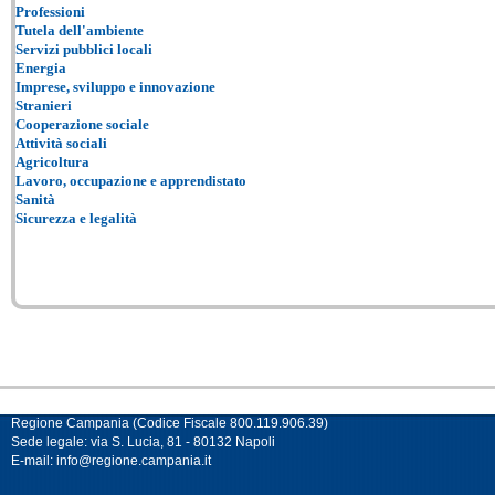
Professioni
Tutela dell'ambiente
Servizi pubblici locali
Energia
Imprese, sviluppo e innovazione
Stranieri
Cooperazione sociale
Attività sociali
Agricoltura
Lavoro, occupazione e apprendistato
Sanità
Sicurezza e legalità
Regione Campania (Codice Fiscale 800.119.906.39)
Sede legale: via S. Lucia, 81 - 80132 Napoli
E-mail:
info@regione.campania.it